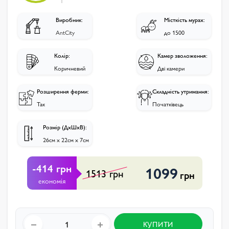
Виробник:
Місткість мурах:
AntCity
до 1500
Колір:
Камер зволоження:
Коричневий
Дві камери
Розширення ферми:
Складність утримання:
Так
Початківець
Розмір (ДхШхВ):
26см х 22см х 7см
-414 грн
1099
1513 грн
грн
економія
КУПИТИ