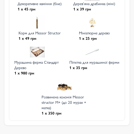
Декоративне каміння (біле)
Деревʼяна драбинка (міні)
1 x 45 грн
1 x 39 грн
Корм для Messor Structor
Мініатюрне дерево
1 x 49 грн
1 x 25 грн
Мурашина ферма Стандарт
Піпетка для мурашиної ферми
Дерево
1 x 35 грн
1 x 980 грн
Розвинена колонія Messor
structor M+ (до 20 мурах +
матка)
1 x 350 грн