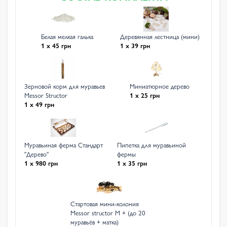
Белая мелкая галька
Деревянная лестница (мини)
1 x 45 грн
1 x 39 грн
Зерновой корм для муравьев
Миниатюрное дерево
Messor Structor
1 x 25 грн
1 x 49 грн
Муравьиная ферма Стандарт
Пипетка для муравьиной
"Дерево"
фермы
1 x 980 грн
1 x 35 грн
Стартовая мини-колония
Messor structor М + (до 20
муравьёв + матка)