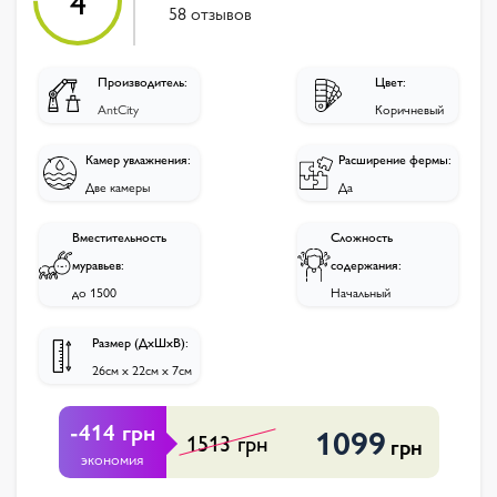
4
58 отзывов
Производитель:
Цвет:
AntCity
Коричневый
Камер увлажнения:
Расширение фермы:
Две камеры
Да
Вместительность
Сложность
муравьев:
содержания:
до 1500
Начальный
Размер (ДхШхВ):
26см х 22см х 7см
-414 грн
1099
1513 грн
грн
экономия