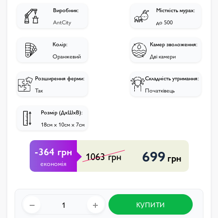
Виробник:
Місткість мурах:
AntCity
до 500
Колір:
Камер зволоження:
Оранжевий
Дві камери
Розширення ферми:
Складність утримання:
Так
Початківець
Розмір (ДхШхВ):
18см х 10см х 7см
-364 грн
699
1063 грн
грн
економія
КУПИТИ