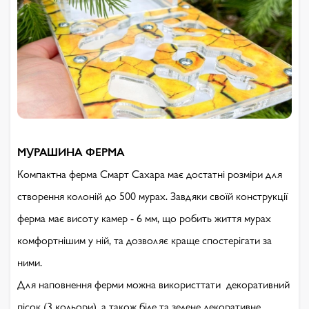
МУРАШИНА ФЕРМА
Компактна ферма Смарт Сахара має достатні розміри для
створення колоній до 500 мурах. Завдяки своїй конструкції
ферма має висоту камер - 6 мм, що робить життя мурах
комфортнішим у ній, та дозволяє краще спостерігати за
ними.
Для наповнення ферми можна використтати декоративний
пісок (3 кольори), а також біле та зелене декоративне