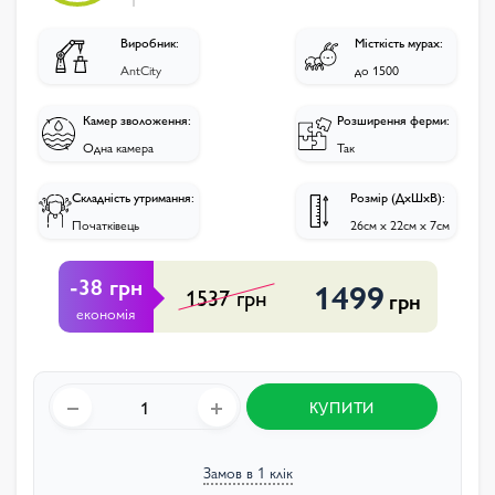
Виробник:
Місткість мурах:
AntCity
до 1500
Камер зволоження:
Розширення ферми:
Одна камера
Так
Складність утримання:
Розмір (ДхШхВ):
Початківець
26см х 22см х 7см
-38 грн
1499
1537 грн
грн
економія
КУПИТИ
Замов в 1 клік