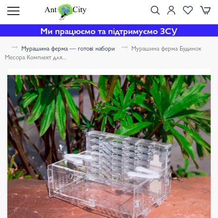
Ми працюємо та підтримуємо ЗСУ
Мурашина ферма — готові набори
Мурашина ферма Будинок
Месора Комплект для...