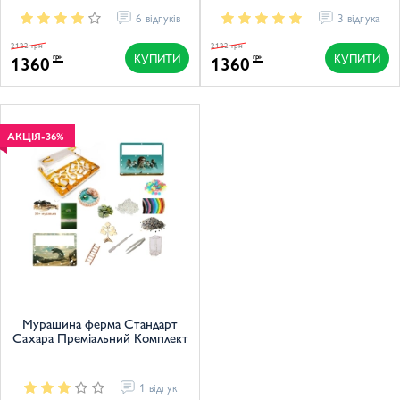
6 відгуків
3 відгука
2122 грн
2122 грн
КУПИТИ
КУПИТИ
1360
1360
грн
грн
АКЦІЯ
-36%
Мурашина ферма Стандарт
Сахара Преміальний Комплект
1 відгук