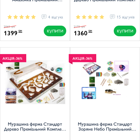
Комплект Lite
4 відгука
15 відгуків
2060 грн
2175 грн
КУПИТИ
КУПИТИ
1399
1360
грн
грн
АКЦІЯ
-36%
АКЦІЯ
-36%
Мурашина ферма Стандарт
Мурашина ферма Стандарт
Дерево Преміальний Комплект
Зоряне Небо Преміальний
Lite
Комплект Lite