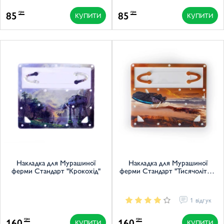
85
85
грн
грн
КУПИТИ
КУПИТИ
Накладка для Мурашиної
Накладка для Мурашиної
ферми Стандарт "Крокохід"
ферми Стандарт "Тисячолітній
сокіл"
1 відгук
160
160
грн
грн
КУПИТИ
КУПИТИ