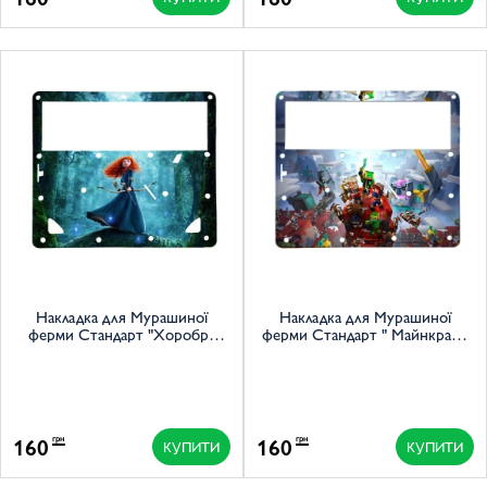
Накладка для Мурашиної
Накладка для Мурашиної
ферми Стандарт "Хоробра
ферми Стандарт " Майнкрафт
серцем"
Король гори"
160
160
грн
грн
КУПИТИ
КУПИТИ