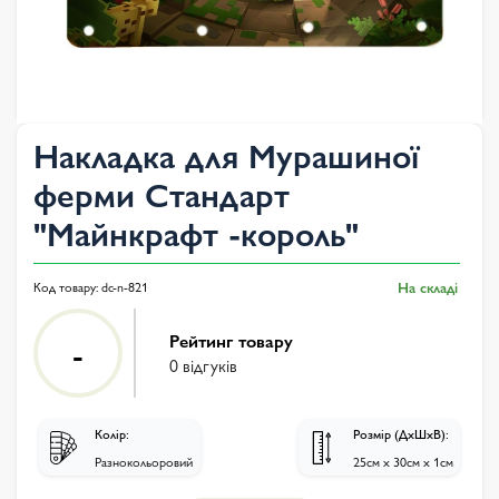
Накладка для Мурашиної
ферми Стандарт
"Майнкрафт -король"
Код товару:
dc-n-821
На складі
Рейтинг товару
-
0 відгуків
Колір:
Розмір (ДхШхВ):
Разнокольоровий
25см х 30см х 1см