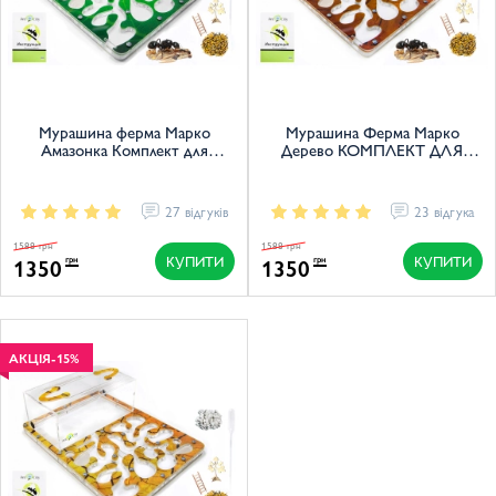
Мурашина ферма Марко
Мурашина Ферма Марко
Амазонка Комплект для
Дерево КОМПЛЕКТ ДЛЯ
новачка
НОВАЧКА
27 відгуків
23 відгука
1588 грн
1588 грн
КУПИТИ
КУПИТИ
1350
1350
грн
грн
АКЦІЯ
-15%