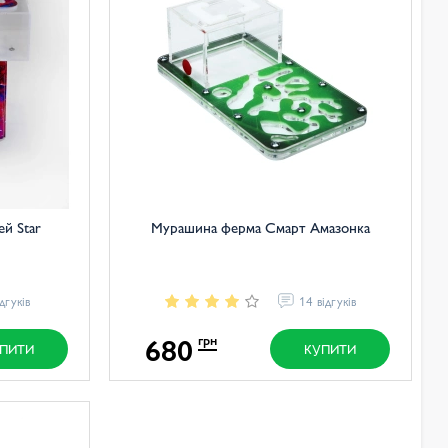
й Star
Мурашина ферма Смарт Амазонка
ідгуків
14 відгуків
680
грн
ПИТИ
КУПИТИ