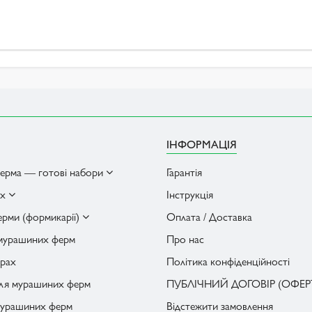
ІНФОРМАЦІЯ
ерма — готові набори
Гарантія
ах
Інструкція
рми (формикарії)
Оплата / Доставка
 мурашиних ферм
Про нас
рах
Політика конфіденційності
для мурашиних ферм
ПУБЛІЧНИЙ ДОГОВІР (ОФЕР
мурашиних ферм
Відстежити замовлення