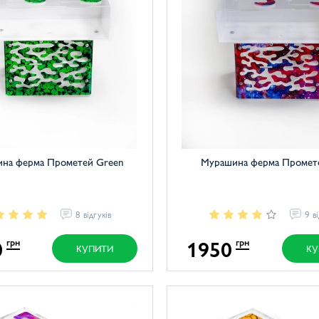
на ферма Прометей Green
Мурашина ферма Промете
8 відгуків
9 в
0
1950
грн
грн
КУПИТИ
КУ