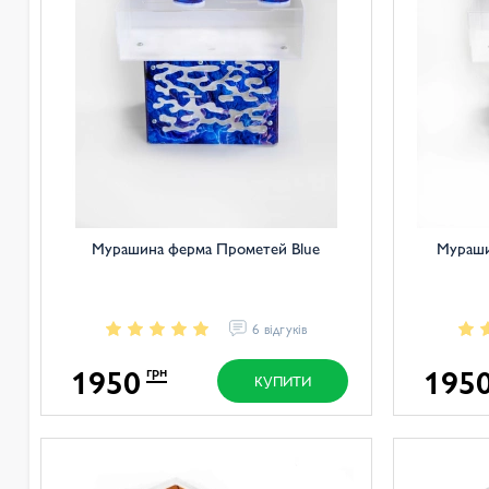
Мурашина ферма Прометей Blue
Мураши
6 відгуків
1950
195
грн
КУПИТИ