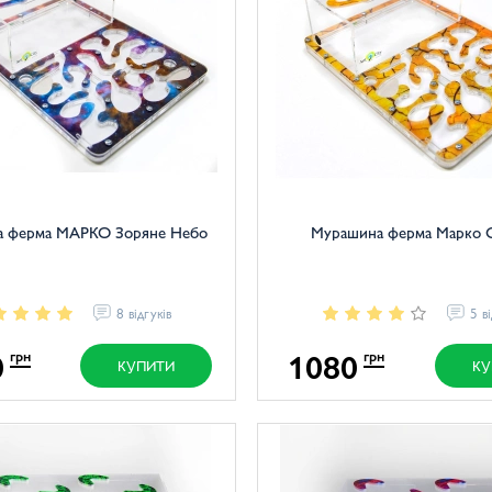
а ферма МАРКО Зоряне Небо
Мурашина ферма Марко 
8 відгуків
5 в
0
1080
грн
грн
КУПИТИ
КУ