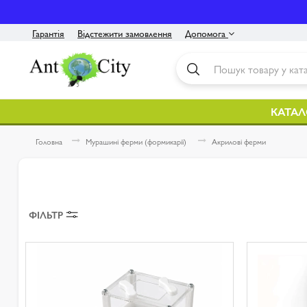
Гарантія
Відстежити замовлення
Допомога
Контакти
Інструкція
КАТАЛ
Оплата / Доставка
Головна
Мурашині ферми (формикарії)
Акрилові ферми
Про нас
Політика конфіденційності
ФІЛЬТР