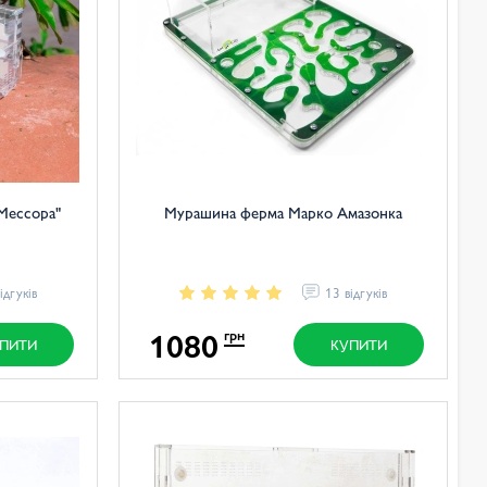
Мессора"
Мурашина ферма Марко Амазонка
ідгуків
13 відгуків
1080
грн
ПИТИ
КУПИТИ