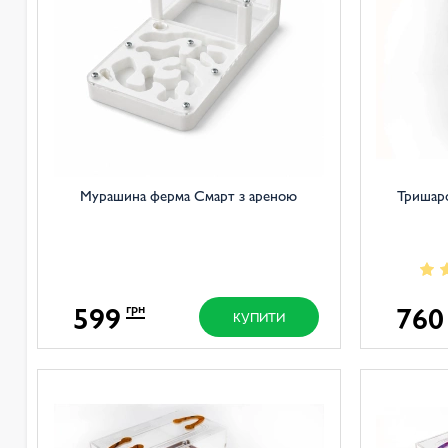
Мурашина ферма Смарт з ареною
Тришар
599
760
грн
КУПИТИ