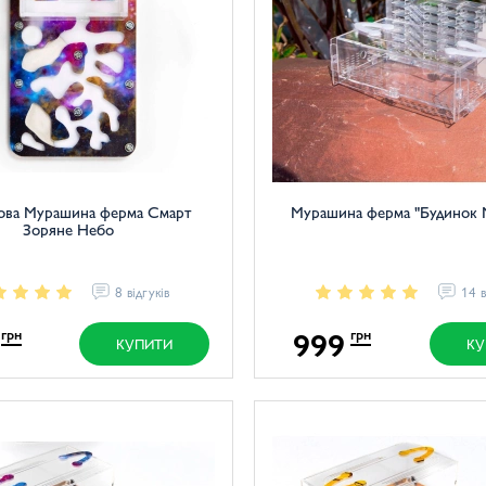
ова Мурашина ферма Смарт
Мурашина ферма "Будинок 
Зоряне Небо
8 відгуків
14 в
999
грн
грн
КУПИТИ
КУ