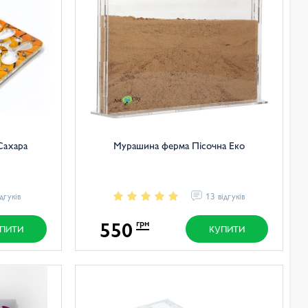
Сахара
Мурашина ферма Пісочна Еко
ідгуків
13 відгуків
550
грн
ПИТИ
КУПИТИ