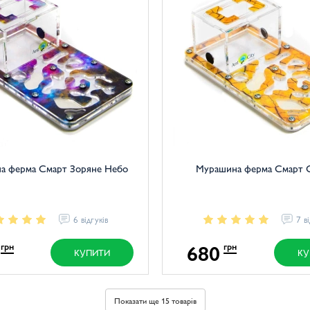
а ферма Смарт Зоряне Небо
Мурашина ферма Смарт 
6 відгуків
7 в
680
грн
грн
КУПИТИ
КУ
Показати ще 15 товарів