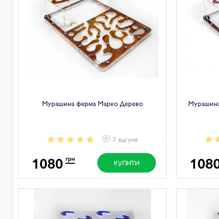
Мурашина ферма Марко Дерево
Мурашин
7 відгуків
1080
108
грн
КУПИТИ