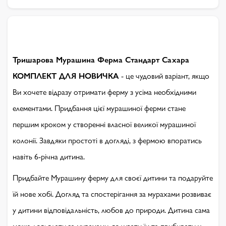
Тришарова Мурашина Ферма Стандарт Сахара
КОМПЛЕКТ ДЛЯ НОВИЧКА
- це чудовий варіант, якщо
Ви хочете відразу отримати ферму з усіма необхідними
елементами. Придбання цієї мурашиної ферми стане
першим кроком у створенні власної великої мурашиної
колонії. Завдяки простоті в догляді, з фермою впоратись
навіть 6-річна дитина.
Придбайте Мурашину ферму для своєї дитини та подаруйте
їй нове хобі. Догляд та спостерігання за мурахами розвиває
у дитини відповідальність, любов до природи. Дитина сама
може доглядати за мурахами, годувати їх та прибирати у