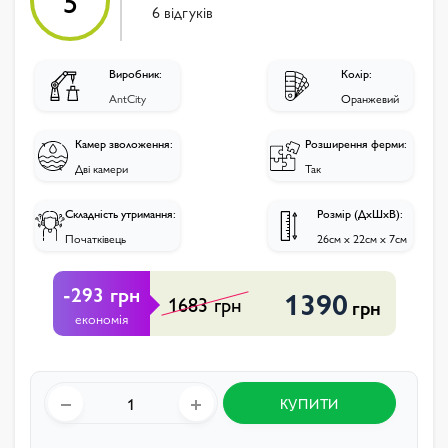
5
6 відгуків
Виробник:
Колір:
AntCity
Оранжевий
Камер зволоження:
Розширення ферми:
Дві камери
Так
Складність утримання:
Розмір (ДхШхВ):
Початківець
26см х 22см х 7см
-293 грн
1390
1683 грн
грн
економія
КУПИТИ