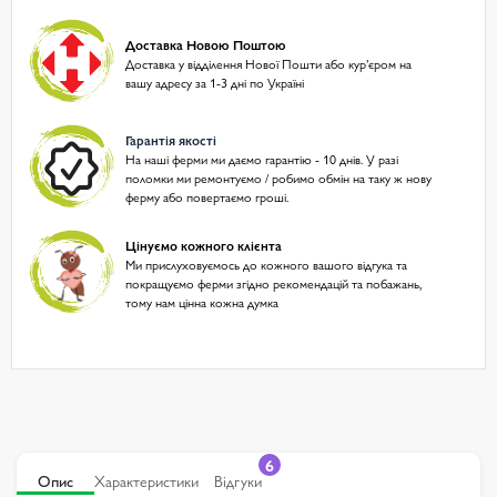
Доставка Новою Поштою
Доставка у відділення Нової Пошти або курʼєром на
вашу адресу за 1-3 дні по Україні
Гарантія якості
На наші ферми ми даємо гарантію - 10 днів. У разі
поломки ми ремонтуємо / робимо обмін на таку ж нову
ферму або повертаємо гроші.
Цінуємо кожного клієнта
Ми прислуховуємось до кожного вашого відгука та
покращуємо ферми згідно рекомендацій та побажань,
тому нам цінна кожна думка
6
Опис
Характеристики
Відгуки