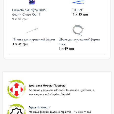
Накладка для Мурашиної
Пінцет
ферми Смарт Орі 1
1 x 35 грн
1 x 85 грн
Піпетка для мурашиної ферми
Шланг для мурашиної ферми
1 x 35 грн
8 мм.
1 x 49 грн
Доставка Новою Поштою
Доставка у відділення Нової Пошти або курʼєром на
вашу адресу за 1-3 дні по Україні
Гарантія якості
На наші ферми ми даємо гарантію - 10 днів. У разі