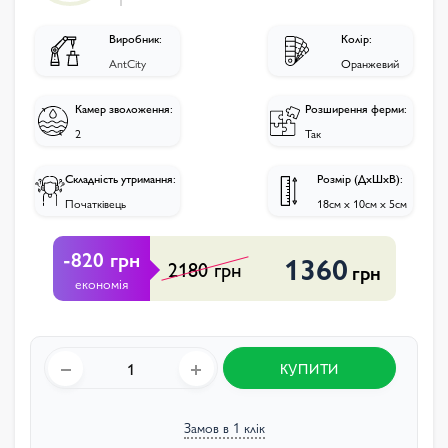
Виробник:
Колір:
AntCity
Оранжевий
Камер зволоження:
Розширення ферми:
2
Так
Складність утримання:
Розмір (ДхШхВ):
Початківець
18см х 10см х 5см
-820 грн
1360
2180 грн
грн
економія
КУПИТИ
Замов в 1 клік