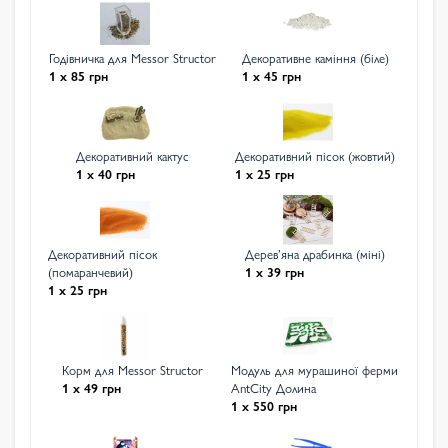
Годівничка для Messor Structor
Декоративне каміння (біле)
1 x 85 грн
1 x 45 грн
Декоративний кактус
Декоративний пісок (жовтий)
1 x 40 грн
1 x 25 грн
Декоративний пісок
Деревʼяна драбинка (міні)
(помаранчевий)
1 x 39 грн
1 x 25 грн
Корм для Messor Structor
Модуль для мурашиної ферми
1 x 49 грн
AntCity Долина
1 x 550 грн