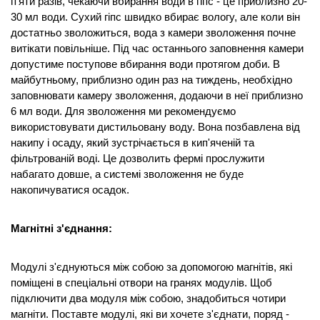
п'яти разів, чекаючи вбирання води в гіпс - це приблизно 20-
30 мл води. Сухий гіпс швидко вбирає вологу, але коли він 
достатньо зволожиться, вода з камери зволоження почне 
витікати повільніше. Під час останнього заповнення камери 
допустиме поступове вбирання води протягом доби. В 
майбутньому, приблизно один раз на тиждень, необхідно 
заповнювати камеру зволоження, додаючи в неї приблизно 
6 мл води. Для зволоження ми рекомендуємо 
використовувати дистильовану воду. Вона позбавлена від 
накипу і осаду, який зустрічається в кип'яченій та 
фільтрованій воді. Це дозволить фермі прослужити 
набагато довше, а системі зволоження не буде 
накопичуватися осадок.
Магнітні з'єднання:
Модулі з'єднуються між собою за допомогою магнітів, які 
поміщені в спеціальні отвори на гранях модулів. Щоб 
підключити два модуля між собою, знадобиться чотири 
магніти. Поставте модулі, які ви хочете з'єднати, поряд - 