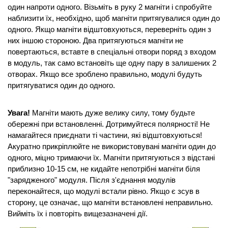
один напроти одного. Візьміть в руку 2 магніти і спробуйте 
наблизити їх, необхідно, щоб магніти притягувалися один до 
одного. Якщо магніти відштовхуються, переверніть один з 
них іншою стороною. Два притягуються магніти не 
повертаються, вставте в спеціальні отвори поряд з входом 
в модуль, так само встановіть ще одну пару в залишених 2 
отворах. Якщо все зроблено правильно, модулі будуть 
притягуватися один до одного.
Увага!
 Магніти мають дуже велику силу, тому будьте 
обережні при встановленні. Дотримуйтеся полярності! Не 
намагайтеся приєднати ті частини, які відштовхуються! 
Акуратно прикріплюйте не використовувані магніти один до 
одного, міцно тримаючи їх. Магніти притягуються з відстані 
приблизно 10-15 см, не кидайте непотрібні магніти біля 
"зарядженого" модуля. Після з'єднання модулів 
переконайтеся, що модулі встали рівно. Якщо є зсув в 
сторону, це означає, що магніти встановлені неправильно. 
Вийміть їх і повторіть вищезазначені дії.