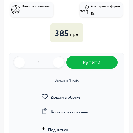
Камер зволоження:
Розширення ферми:
1
Так
385
грн
КУПИТИ
Замов в 1 клік
Додати в обране
Копіювати посилання
Поділитися