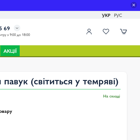
УКР
РУС
5 69
тру з 9:00 до 18:00
АКЦІЇ
павук (світиться у темряві)
На складі
овару