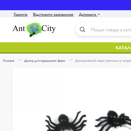
Гарантія
Відстежити замовлення
Допомога
Контакти
Інструкція
КАТАЛ
Оплата / Доставка
Головна
Декор для мурашиних ферм
Декоративний павук (світиться у темряв
Про нас
Політика конфіденційності