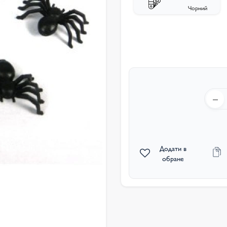
Чорний
Додати в
обране