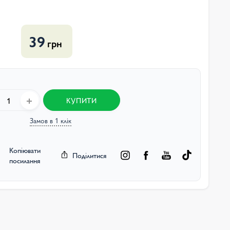
39
грн
КУПИТИ
Замов в 1 клік
Копіювати
Поділитися
посилання