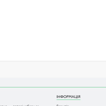
ІНФОРМАЦІЯ
ерма — готові набори
Гарантія