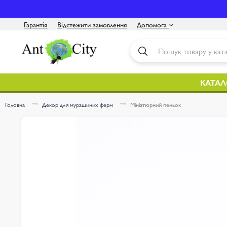
Гарантія
Відстежити замовлення
Допомога
Контакти
Інструкція
КАТАЛ
Оплата / Доставка
Головна
Декор для мурашиних ферм
Мініатюрний пеньок
Про нас
Політика конфіденційності