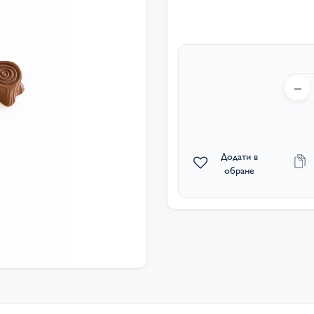
Додати в
обране