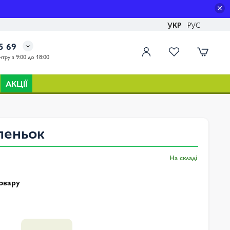
УКР
РУС
5 69
тру з 9:00 до 18:00
АКЦІЇ
пеньок
На складі
овару