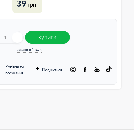
39
грн
КУПИТИ
Замов в 1 клік
Копіювати
Поділитися
посилання