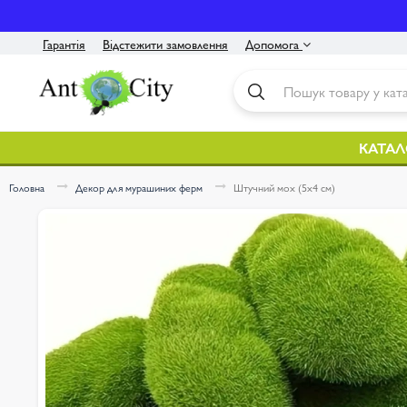
Гарантія
Відстежити замовлення
Допомога
Контакти
Інструкція
КАТАЛ
Оплата / Доставка
Головна
Декор для мурашиних ферм
Штучний мох (5x4 см)
Про нас
Політика конфіденційності