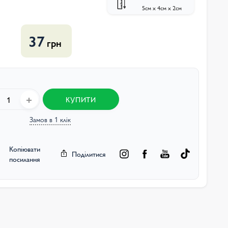
5см х 4см х 2см
37
грн
КУПИТИ
Замов в 1 клік
Копіювати
Поділитися
посилання