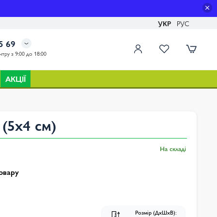
УКР
РУС
5 69
тру з 9:00 до 18:00
АКЦІЇ
(5x4 см)
На складі
овару
Розмір (ДхШхВ):