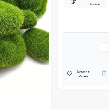
Зелений
Додати в
обране