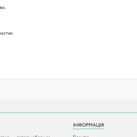
во.
ластик.
ІНФОРМАЦІЯ
ерма — готові набори
Гарантія