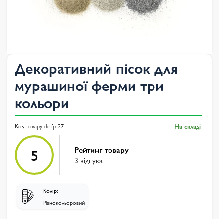
Декоративний пісок для
мурашиної ферми три
кольори
Код товару:
dc-fp-27
На складі
Рейтинг товару
5
3 відгука
Колір:
Різнокольоровий