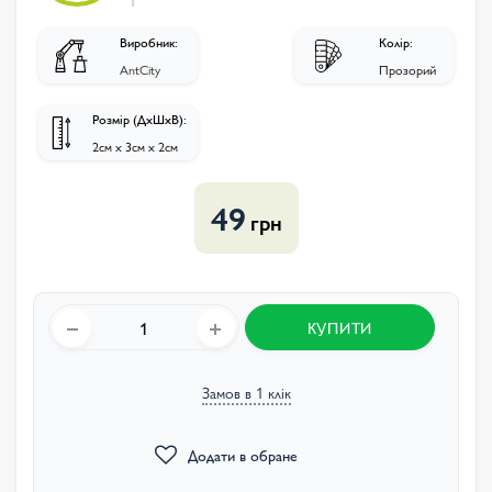
Виробник:
Колір:
AntCity
Прозорий
Розмір (ДхШхВ):
2см х 3см х 2см
49
грн
КУПИТИ
Замов в 1 клік
Додати в обране