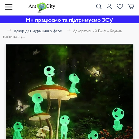
Ми працюємо та підтримуємо ЗСУ
Декор для мурашиних ферм
Декоративний Ельф - Кодама
(світиться у...