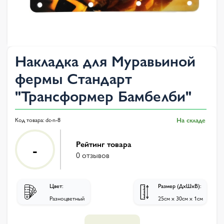
Накладка для Муравьиной
фермы Стандарт
"Трансформер Бамбелби"
Код товара:
dc-n-8
На складе
Рейтинг товара
-
0 отзывов
Цвет:
Размер (ДхШхВ):
Разноцветный
25см х 30см х 1см