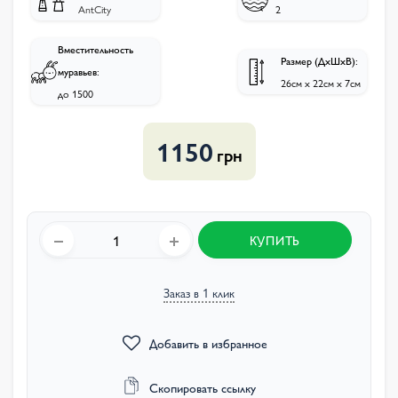
AntCity
2
Вместительность
Размер (ДхШхВ):
муравьев:
26см х 22см х 7см
до 1500
1150
грн
КУПИТЬ
Заказ в 1 клик
Добавить в избранное
Скопировать ссылку