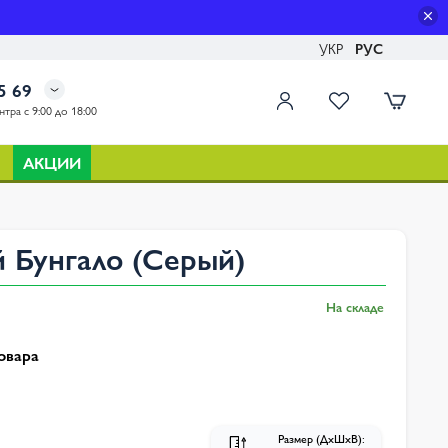
УКР
РУС
5 69
тра с 9:00 до 18:00
АКЦИИ
 Бунгало (Серый)
На складе
овара
Размер (ДхШхВ):