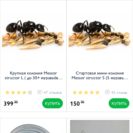
Крупная колония Messor
Стартовая мини-колония
structor L ( до 30+ муравьёв +
Messor structor S (5 муравьёв
матка)
+ матка)
47 отзывов
42 отзыва
399
150
грн
грн
КУПИТЬ
КУПИТЬ