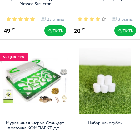
Messor Structor
23 отзыва
3 отзыва
49
20
грн
грн
КУПИТЬ
КУПИТЬ
АКЦИЯ
-27%
Муравьиная Ферма Стандарт
Набор наногубок
Амазонка КОМПЛЕКТ ДЛЯ
НОВИЧКА