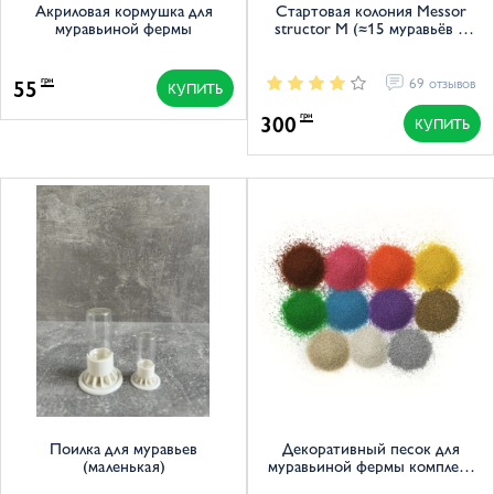
Акриловая кормушка для
Стартовая колония Messor
муравьиной фермы
structor M (≈15 муравьёв +
матка)
55
69 отзывов
грн
КУПИТЬ
300
грн
КУПИТЬ
Поилка для муравьев
Декоративный песок для
(маленькая)
муравьиной фермы комплект
из трех цветов