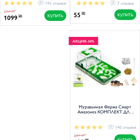
195 отзывов
7 отзывов
1513 грн
55
грн
КУПИТЬ
КУПИТЬ
1099
грн
АКЦИЯ
-34%
Муравьиная Ферма Смарт
Амазонка КОМПЛЕКТ ДЛЯ
НОВИЧКА
140 отзывов
1063 грн
КУПИТЬ
грн