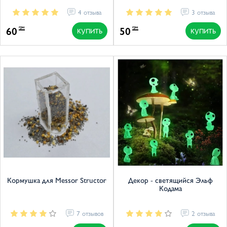
4 отзыва
3 отзыва
60
50
грн
грн
КУПИТЬ
КУПИТЬ
Кормушка для Messor Structor
Декор - светящийся Эльф
Кодама
7 отзывов
2 отзыва